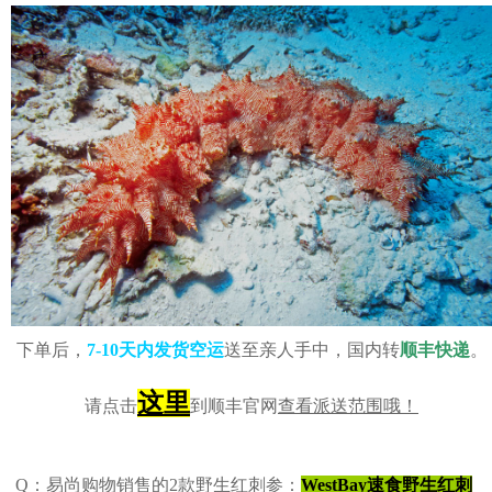
下单后，
7-10天内发货空运
送至亲人手中，国内转
顺丰快递
。
这里
请点击
到顺丰官网
查看派送范围哦！
Q：易尚购物销售的2款野生红刺参：
WestBay速食野生红刺