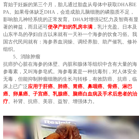
育始于妊娠的第三个月，胎儿通过胎盘从母体中获取DHA和E
PA。如果母体缺乏DHA，会造成胎儿脑细胞的磷脂质不足，
影响胎儿神经系统的正常发育。DHA对增强记忆力及智商有显
著的裨益，而且还可
使孕产妇的乳房丰满
，乳汁充盈。日本及
山东半岛的孕妇自古以来就有一天补一个海参的饮食习俗。我
国古代民间就有：海参养血润燥、调经养胎、助产催乳、修补
组织。
5、消除肿瘤
抗癌护心脏在海参的体壁、内脏和腺体等组织中含有大量的海
参毒素，又叫海参皂甙。海参毒素是一种抗毒剂，对人体安全
无毒，但能抑制肿瘤细胞的生长与转移，有效防癌、抗癌，临
床上已广泛
应用于肝癌、肺癌、胃癌、鼻咽癌、骨癌、淋巴
癌、卵巢癌、子宫癌、乳腺癌、脑癌白血病及手术后患者的治
疗
。补肾、抗癌、美容、益智、增强体力。