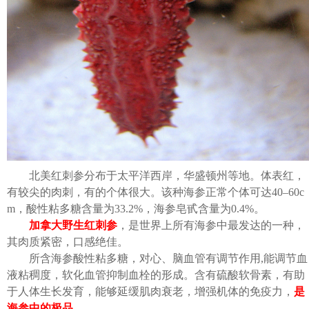
北美红刺参分布于太平洋西岸，华盛顿州等地。体表红，
有较尖的肉刺，有的个体很大。该种海参正常个体可达40–60c
m，酸性粘多糖含量为33.2%，海参皂甙含量为0.4%。
加拿大野生红刺参
，是世界上所有海参中最发达的一种，
其肉质紧密，口感绝佳。
所含海参酸性粘多糖，对心、脑血管有调节作用,能调节血
液粘稠度，软化血管抑制血栓的形成。含有硫酸软骨素，有助
于人体生长发育，能够延缓肌肉衰老，增强机体的免疫力，
是
海参中的极品
。