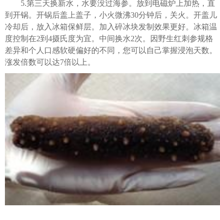
5.第三天换新水，水要没过海参。放到电磁炉上加热，直
到开锅。开锅后盖上盖子，小火微沸30分钟后，关火。开盖儿
冷却后，放入冰箱保鲜层。加入碎冰块发制效果更好。冰箱温
度控制在2到4摄氏度为宜。中间换水2次。因野生红刺参规格
差异和个人口感软硬偏好的不同，您可以自己掌握浸泡天数。
涨发倍数可以达7倍以上。