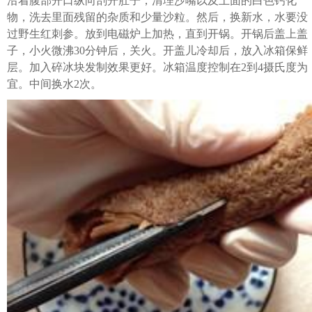
沿着腹部开口纵向剖开肚子，清理沙嘴以及上面的白色钙化
物，洗去里面残留的杂质和少量沙粒。然后，换新水，水要没
过野生红刺参。放到电磁炉上加热，直到开锅。开锅后盖上盖
子，小火微沸30分钟后，关火。开盖儿冷却后，放入冰箱保鲜
层。加入碎冰块发制效果更好。冰箱温度控制在2到4摄氏度为
宜。中间换水2次。