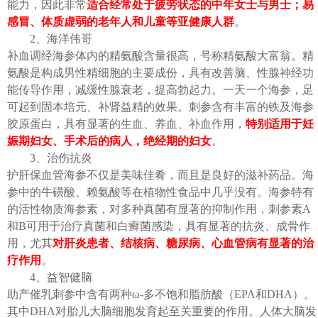
能力，因此非常
适合经常处于疲劳状态的中年女士与男士；易
感冒、体质虚弱的老年人和儿童等亚健康人群
。
2、海洋伟哥
补血调经海参体内的精氨酸含量很高，号称精氨酸大富翁。精
氨酸是构成男性精细胞的主要成份，具有改善脑、性腺神经功
能传导作用，减缓性腺衰老，提高勃起力。一天一个海参，足
可起到固本培元、补肾益精的效果。刺参含有丰富的铁及海参
胶原蛋白，具有显著的生血、养血、补血作用，
特别适用于妊
娠期妇女、手术后的病人，绝经期的妇女
。
3、治伤抗炎
护肝保血管海参不仅是美味佳肴，而且是良好的滋补药品。海
参中的牛磺酸、赖氨酸等在植物性食品中几乎没有。海参特有
的活性物质海参素，对多种真菌有显著的抑制作用，刺参素A
和B可用于治疗真菌和白癣菌感染，具有显著的抗炎、成骨作
用，尤其
对肝炎患者、结核病、糖尿病、心血管病有显著的治
疗作用
。
4、益智健脑
助产催乳刺参中含有两种ω-多不饱和脂肪酸（EPA和DHA）。
其中DHA对胎儿大脑细胞发育起至关重要的作用。人体大脑发