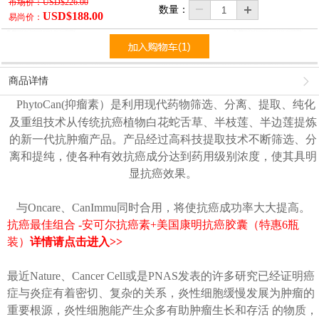
市场价：
USD$226.00
数量：
USD$188.00
易尚价：
商品详情
PhytoCan(抑瘤素）是利用现代药物筛选、分离、提取、纯化
及重组技术从传统抗癌植物白花蛇舌草、半枝莲、半边莲提炼
的新一代抗肿瘤产品。产品经过高科技提取技术不断筛选、分
离和提纯，使各种有效抗癌成分达到药用级别浓度，使其具明
显抗癌效果。
与Oncare、CanImmu同时合用，将使抗癌成功率大大提高。
抗癌最佳组合 -安可尔抗癌素+美国康明抗癌胶囊（特惠6瓶
装）
详情请点击进入>>
最近Nature、Cancer Cell或是PNAS发表的许多研究已经证明癌
症与炎症有着密切、复杂的关系，炎性细胞缓慢发展为肿瘤的
重要根源，炎性细胞能产生众多有助肿瘤生长和存活 的物质，