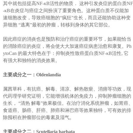
其中就包括提高NF-κB活性的物质． 这种引发炎症的蛋白质NF
-κB在炎症与癌症之间扮演了重要角色。这种蛋白质不仅能加
速细胞改变，导致癌细胞的“疯狂”生长，而且还能协助这种变
异细胞 “逃离”最初的肿瘤，转移到身体的其它部位。
因此癌症的消炎也是预防和治疗癌症的重要环节，如果能恰当
的消除癌症的炎症，将会使大大加速癌症病患治愈和康复。Ph
ytoCan 的最大特色在于：抑制炎性致癌蛋白质NF-κB活性, 它
有强大和独特的消炎效果。
主要成分之一：Oldenlandia
属茜草科，有抗癌、解毒、清凉、解热散瘀、消痈等功效，现
代药理学研究证明，它能增强机体的免疫力，抑制肿瘤细胞的
生长， “清热 解毒”效果极佳。在治疗消化系统肿瘤，如胃癌、
食道癌、肠癌、肝癌、肺癌和淋巴癌等效果独特，可有效的排
除囤积在肿瘤部位的毒素及湿气。
主要成分之二：Scutellaria barbata