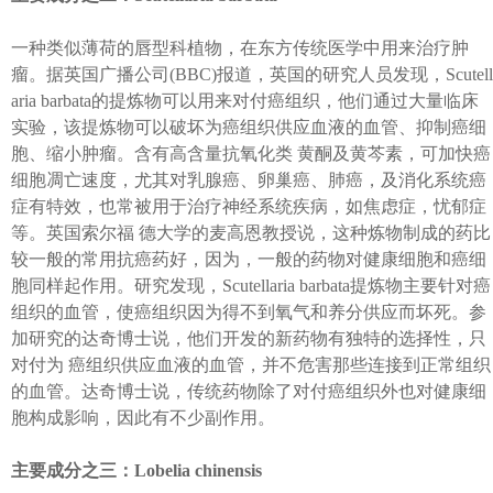
一种类似薄荷的唇型科植物，在东方传统医学中用来治疗肿
瘤。据英国广播公司(BBC)报道，英国的研究人员发现，Scutell
aria barbata的提炼物可以用来对付癌组织，他们通过大量临床
实验，该提炼物可以破坏为癌组织供应血液的血管、抑制癌细
胞、缩小肿瘤。含有高含量抗氧化类 黄酮及黄芩素，可加快癌
细胞凋亡速度，尤其对乳腺癌、卵巢癌、肺癌，及消化系统癌
症有特效，也常被用于治疗神经系统疾病，如焦虑症，忧郁症
等。英国索尔福 德大学的麦高恩教授说，这种炼物制成的药比
较一般的常用抗癌药好，因为，一般的药物对健康细胞和癌细
胞同样起作用。研究发现，Scutellaria barbata提炼物主要针对癌
组织的血管，使癌组织因为得不到氧气和养分供应而坏死。参
加研究的达奇博士说，他们开发的新药物有独特的选择性，只
对付为 癌组织供应血液的血管，并不危害那些连接到正常组织
的血管。达奇博士说，传统药物除了对付癌组织外也对健康细
胞构成影响，因此有不少副作用。
主要成分之三：Lobelia chinensis