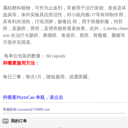
属桔梗科植物，可作为止血剂，常被用于治疗发烧、发炎及坏
血病等。体外实验具抗癌活性，对小鼠内瘤-37等有抑制作用，
具有利水清热，疗疮消肿，败毒抗 癌，用于癌瘤积毒，对肝
癌，直肠癌，胃癌，及肾癌都有显著效果。此外，Lobelia chine
nsis 在治疗大肠癌、鼻咽癌、食道癌、胃癌、骨髓瘤、脑瘤等
方面亦见报道。
每单位包装的数量： 60 capsuls
抑瘤素服用方法：
每日三餐，每次1片，随饭服用。或遵医嘱。
抑瘤素PhytoCan 单瓶，请点击
客服邮箱:customer@136888.com
我的订单